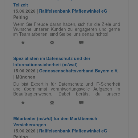
Teilzeit
15.06.2026 |
Raiffeisenbank Pfaffenwinkel eG
|
Peiting
Wenn Sie Freude daran haben, sich für die Ziele und
Wünsche unserer Kunden zu engagieren und gerne
im Team arbeiten, sind Sie bei uns genau richtig!
Spezialisten im Datenschutz und der
Informationssicherheit (m/w/d)
15.06.2026 |
Genossenschaftsverband Bayern e.V.
| München
Du bist Expert:in für Datenschutz und IT-Sicherheit
und übernimmst verantwortungsvolle Aufgaben im
Beauftragtenwesen. Dabei berätst du unsere
Mandanten, entwickelst Sicherheits- und
Datenschutzkonzepte weiter und teilst dein Know-how
auch als Referent:in. Eine vielseitige Rolle mit
fachlicher Tiefe und viel Gestaltungsspielraum.
Mitarbeiter (m/w/d) für den Marktbereich
Versicherungen
Für unser Team IT-Audit/ -Compliance suchen wir
15.06.2026 |
Raiffeisenbank Pfaffenwinkel eG
|
Spezialisten (m/w/d) für das Beauftragtenwesen im
Peiting
Datenschutz und der Informationssicherheit.