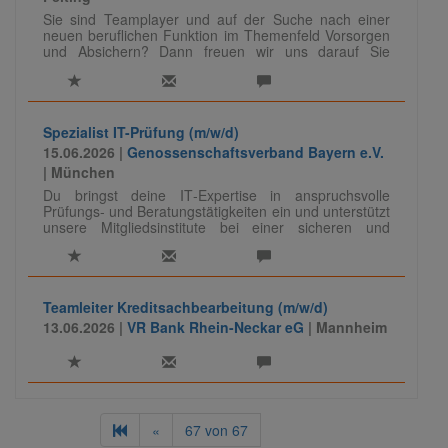
Sie sind Teamplayer und auf der Suche nach einer
neuen beruflichen Funktion im Themenfeld Vorsorgen
und Absichern? Dann freuen wir uns darauf Sie
kennenzulernen.
Spezialist IT-Prüfung (m/w/d)
15.06.2026 |
Genossenschaftsverband Bayern e.V.
| München
Du bringst deine IT‑Expertise in anspruchsvolle
Prüfungs- und Beratungstätigkeiten ein und unterstützt
unsere Mitgliedsinstitute bei einer sicheren und
regelkonformen IT. Dabei führst du Prüfungen
eigenständig durch, berätst zu Themen wie
Informationssicherheit und Datenschutz und teilst dein
Wissen auch als Referent:in.
Teamleiter Kreditsachbearbeitung (m/w/d)
Für unseren Bereich Prüfung Banken, IT-Audit/-
13.06.2026 |
VR Bank Rhein-Neckar eG
| Mannheim
Compliance suchen wir zur Verstärkung und
weiteren Aufbau des Teams Spezialisten (m/w/d) in
der IT-Prüfung.
«
67
von
67