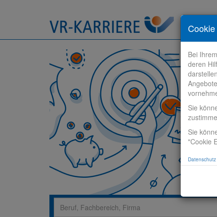
Stelle fi
Cookie 
Bei Ihre
deren Hil
darstelle
Angebote
vornehm
Sie könn
zustimm
Sie könne
"Cookie E
Datenschutz