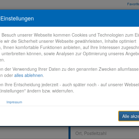
Favori
nden
Bewerbungstipps
Über VR-Karriere
Meine VR-Karriere
Einstellungen
m Besuch unserer Webseite kommen Cookies und Technologien zum Ein
fe wir die Sicherheit unserer Webseite gewährleisten, Inhalte optimiert
n, Ihnen komfortable Funktionen anbieten, auf Ihre Interessen zugesch
 unterbreiten können, sowie Analysen zur Optimierung unseres Angeb
en.
en der Verwendung Ihrer Daten zu den genannten Zwecken allumfass
en oder
alles ablehnen
.
n Ihre Entscheidung jederzeit - auch später noch - auf unserer Websei
instellungen" ändern bzw. widerrufen.
Impressum
Alle akz