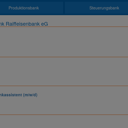
Produktionsbank
Steuerungsbank
nk Raiffeisenbank eG
nkassistent (m/w/d)