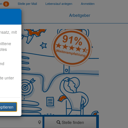
ten
Stelle per Mail
Lebenslauf anlegen
Anmelden
0
Arbeitgeber
satz, mit
nittene
otes
end
te unter
eptieren
Stelle finden