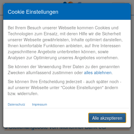
Toggle
Cookie Einstellungen
navigati
Bei Ihrem Besuch unserer Webseite kommen Cookies und
Technologien zum Einsatz, mit deren Hilfe wir die Sicherheit
unserer Webseite gewährleisten, Inhalte optimiert darstellen,
Ihnen komfortable Funktionen anbieten, auf Ihre Interessen
zugeschnittene Angebote unterbreiten können, sowie
Stelle finden
Analysen zur Optimierung unseres Angebotes vornehmen.
Sie können der Verwendung Ihrer Daten zu den genannten
Vertriebsbank
Zwecken allumfassend zustimmen oder
alles ablehnen
.
Sie können Ihre Entscheidung jederzeit - auch später noch -
Produktionsbank
auf unserer Webseite unter "Cookie Einstellungen" ändern
bzw. widerrufen.
Steuerungsbank
Datenschutz
Impressum
Sonstiges
Alle akzeptieren
5 Stellenangebote von Münchner Bank eG