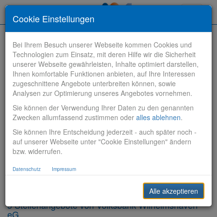
Toggle
Cookie Einstellungen
navigati
Bei Ihrem Besuch unserer Webseite kommen Cookies und
Technologien zum Einsatz, mit deren Hilfe wir die Sicherheit
unserer Webseite gewährleisten, Inhalte optimiert darstellen,
Ihnen komfortable Funktionen anbieten, auf Ihre Interessen
zugeschnittene Angebote unterbreiten können, sowie
Stelle finden
Analysen zur Optimierung unseres Angebotes vornehmen.
Sie können der Verwendung Ihrer Daten zu den genannten
Vertriebsbank
Zwecken allumfassend zustimmen oder
alles ablehnen
.
Sie können Ihre Entscheidung jederzeit - auch später noch -
Produktionsbank
auf unserer Webseite unter "Cookie Einstellungen" ändern
bzw. widerrufen.
Steuerungsbank
Datenschutz
Impressum
Sonstiges
Alle akzeptieren
5 Stellenangebote von Volksbank Wilhelmshaven
eG