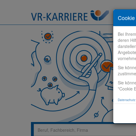
Stelle fi
Cookie 
Bei Ihre
deren Hil
darstelle
Angebote
vornehm
Sie könn
zustimm
Sie könne
"Cookie E
Datenschutz