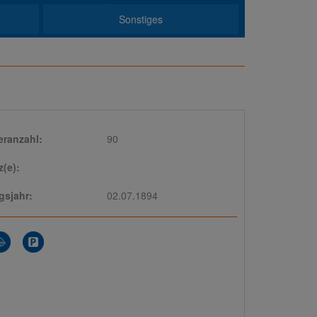
Sonstiges
eranzahl:
90
z(e):
sjahr:
02.07.1894