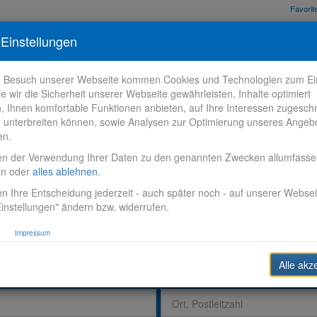
Favori
nden
Bewerbungstipps
Über VR-Karriere
Meine VR-Karriere
Einstellungen
m Besuch unserer Webseite kommen Cookies und Technologien zum Ein
fe wir die Sicherheit unserer Webseite gewährleisten, Inhalte optimiert
n, Ihnen komfortable Funktionen anbieten, auf Ihre Interessen zugesch
 unterbreiten können, sowie Analysen zur Optimierung unseres Angeb
en.
en der Verwendung Ihrer Daten zu den genannten Zwecken allumfass
en oder
alles ablehnen
.
n Ihre Entscheidung jederzeit - auch später noch - auf unserer Websei
instellungen" ändern bzw. widerrufen.
Impressum
Alle akz