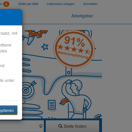
ten
Stelle per Mail
Lebenslauf anlegen
Anmelden
0
Arbeitgeber
satz, mit
nittene
otes
end
te unter
eptieren
Stelle finden