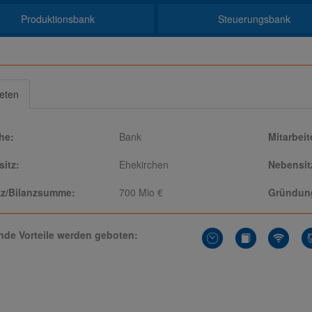
Produktionsbank
Steuerungsbank
ieten
he:
Bank
Mitarbeit
itz:
Ehekirchen
Nebensit
z/Bilanzsumme:
700 Mio €
Gründung
nde Vorteile werden geboten: