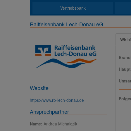
Vertriebsbank
Raiffeisenbank Lech-Donau eG
Wir b
Branc
Haupts
Umsat
Website
Folge
https://www.rb-lech-donau.de
Ansprechpartner
Name:
Andrea Michalczik