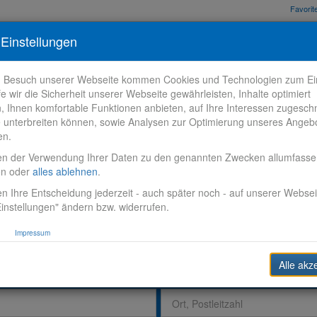
Favori
nden
Bewerbungstipps
Über VR-Karriere
Meine VR-Karriere
Einstellungen
m Besuch unserer Webseite kommen Cookies und Technologien zum Ein
fe wir die Sicherheit unserer Webseite gewährleisten, Inhalte optimiert
n, Ihnen komfortable Funktionen anbieten, auf Ihre Interessen zugesch
 unterbreiten können, sowie Analysen zur Optimierung unseres Angeb
en.
en der Verwendung Ihrer Daten zu den genannten Zwecken allumfass
en oder
alles ablehnen
.
n Ihre Entscheidung jederzeit - auch später noch - auf unserer Websei
instellungen" ändern bzw. widerrufen.
Impressum
Alle akz