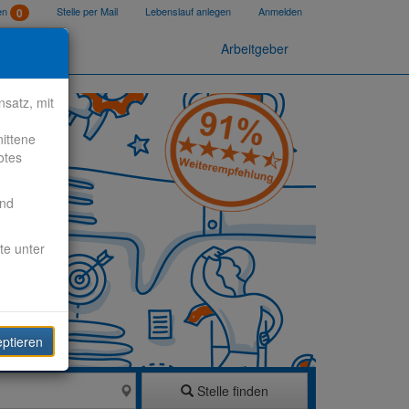
ten
Stelle per Mail
Lebenslauf anlegen
Anmelden
0
Arbeitgeber
satz, mit
nittene
otes
end
te unter
eptieren
Stelle finden