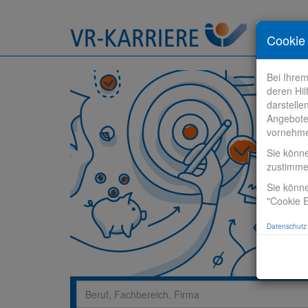
Stelle fi
Cookie 
Bei Ihre
deren Hil
darstelle
Angebote
vornehm
Sie könn
zustimm
Sie könne
"Cookie E
Datenschutz