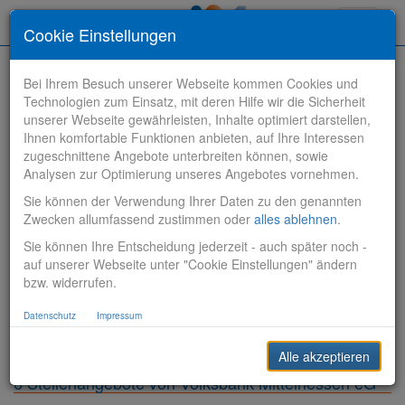
Toggle
Cookie Einstellungen
navigati
Bei Ihrem Besuch unserer Webseite kommen Cookies und
Technologien zum Einsatz, mit deren Hilfe wir die Sicherheit
unserer Webseite gewährleisten, Inhalte optimiert darstellen,
Ihnen komfortable Funktionen anbieten, auf Ihre Interessen
zugeschnittene Angebote unterbreiten können, sowie
Stelle finden
Analysen zur Optimierung unseres Angebotes vornehmen.
Sie können der Verwendung Ihrer Daten zu den genannten
Vertriebsbank
Zwecken allumfassend zustimmen oder
alles ablehnen
.
Sie können Ihre Entscheidung jederzeit - auch später noch -
Produktionsbank
auf unserer Webseite unter "Cookie Einstellungen" ändern
bzw. widerrufen.
Steuerungsbank
Datenschutz
Impressum
Sonstiges
Alle akzeptieren
6 Stellenangebote von Volksbank Mittelhessen eG