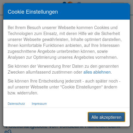
Toggle
Cookie Einstellungen
navigati
Bei Ihrem Besuch unserer Webseite kommen Cookies und
Technologien zum Einsatz, mit deren Hilfe wir die Sicherheit
unserer Webseite gewährleisten, Inhalte optimiert darstellen,
Ihnen komfortable Funktionen anbieten, auf Ihre Interessen
zugeschnittene Angebote unterbreiten können, sowie
Stelle finden
Analysen zur Optimierung unseres Angebotes vornehmen.
Sie können der Verwendung Ihrer Daten zu den genannten
Vertriebsbank
Zwecken allumfassend zustimmen oder
alles ablehnen
.
Sie können Ihre Entscheidung jederzeit - auch später noch -
Produktionsbank
auf unserer Webseite unter "Cookie Einstellungen" ändern
bzw. widerrufen.
Steuerungsbank
Datenschutz
Impressum
Sonstiges
Alle akzeptieren
4 Stellenangebote von Volksbank Raiffeisenbank
eG