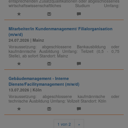
entsprechenden Zusatzqualifikationen oder abgeschlossenes
wirtschaftswissenschaftliches Studium Umfang:
Vollzeit/Teilzeit ab 28 Std./Woche Standort: Köln o.
Paderborn Eingruppierung: C 3 + betriebliche
Funktionszulage (VTV/AVR)
Mitarbeiter/in Kundenmanagement/ Filialorganisation
(m/w/d)
24.07.2026
| Mainz
Voraussetzung: abgeschlossene Bankausbildung oder
kaufmännische Ausbildung Umfang: Teilzeit (0,5 - 0,75
Stelle), ab sofort Standort: Mainz
Gebäudemanagement - Interne
Dienste/Facilitymanagement (m/w/d)
13.07.2026
| Köln
Voraussetzung: abgeschlossene kaufmännische oder
technische Ausbildung Umfang: Vollzeit Standort: Köln
1
von
2
»