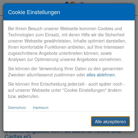
Toggle
Cookie Einstellungen
navigati
Bei Ihrem Besuch unserer Webseite kommen Cookies und
Technologien zum Einsatz, mit deren Hilfe wir die Sicherheit
unserer Webseite gewährleisten, Inhalte optimiert darstellen,
Ihnen komfortable Funktionen anbieten, auf Ihre Interessen
zugeschnittene Angebote unterbreiten können, sowie
Stelle finden
Analysen zur Optimierung unseres Angebotes vornehmen.
Sie können der Verwendung Ihrer Daten zu den genannten
Vertriebsbank
Zwecken allumfassend zustimmen oder
alles ablehnen
.
Sie können Ihre Entscheidung jederzeit - auch später noch -
Produktionsbank
auf unserer Webseite unter "Cookie Einstellungen" ändern
bzw. widerrufen.
Steuerungsbank
Datenschutz
Impressum
Sonstiges
Alle akzeptieren
6 Stellenangebote von Pax Bank für Kirche und
Caritas eG