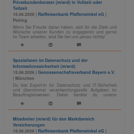
Privatkundenberater (m/w/d) in Vollzeit oder
Teilzeit
15.06.2026 |
Raiffeisenbank Pfaffenwinkel eG
|
Peiting
Wenn Sie Freude daran haben, sich für die Ziele und
Wünsche unserer Kunden zu engagieren und gerne
im Team arbeiten, sind Sie bei uns genau richtig!
Spezialisten im Datenschutz und der
Informationssicherheit (m/w/d)
15.06.2026 |
Genossenschaftsverband Bayern e.V.
| München
Du bist Expert:in für Datenschutz und IT-Sicherheit
und übernimmst verantwortungsvolle Aufgaben im
Beauftragtenwesen. Dabei berätst du unsere
Mandanten, entwickelst Sicherheits- und
Datenschutzkonzepte weiter und teilst dein Know-how
auch als Referent:in. Eine vielseitige Rolle mit
fachlicher Tiefe und viel Gestaltungsspielraum.
Mitarbeiter (m/w/d) für den Marktbereich
Versicherungen
Für unser Team IT-Audit/ -Compliance suchen wir
15.06.2026 |
Raiffeisenbank Pfaffenwinkel eG
|
Spezialisten (m/w/d) für das Beauftragtenwesen im