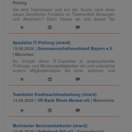
Peiting
Datenschutz und der Informationssicherheit.
Sie sind Teamplayer und auf der Suche nach einer
neuen beruflichen Funktion im Themenfeld Vorsorgen
und Absichern? Dann freuen wir uns darauf Sie
kennenzulernen.
Spezialist IT-Prüfung (m/w/d)
15.06.2026 |
Genossenschaftsverband Bayern e.V.
| München
Du bringst deine IT‑Expertise in anspruchsvolle
Prüfungs- und Beratungstätigkeiten ein und unterstützt
unsere Mitgliedsinstitute bei einer sicheren und
regelkonformen IT. Dabei führst du Prüfungen
eigenständig durch, berätst zu Themen wie
Informationssicherheit und Datenschutz und teilst dein
Wissen auch als Referent:in.
Teamleiter Kreditsachbearbeitung (m/w/d)
Für unseren Bereich Prüfung Banken, IT-Audit/-
13.06.2026 |
VR Bank Rhein-Neckar eG
| Mannheim
Compliance suchen wir zur Verstärkung und
weiteren Aufbau des Teams Spezialisten (m/w/d) in
der IT-Prüfung.
Motivierter Servicemitarbeiter (m/w/d)
12.06.2026 |
Volksbank Erft eG
| Grevenbroich