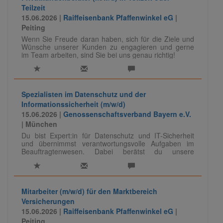
Teilzeit
15.06.2026 |
Raiffeisenbank Pfaffenwinkel eG
|
Peiting
Wenn Sie Freude daran haben, sich für die Ziele und
Wünsche unserer Kunden zu engagieren und gerne
im Team arbeiten, sind Sie bei uns genau richtig!
Spezialisten im Datenschutz und der
Informationssicherheit (m/w/d)
15.06.2026 |
Genossenschaftsverband Bayern e.V.
| München
Du bist Expert:in für Datenschutz und IT-Sicherheit
und übernimmst verantwortungsvolle Aufgaben im
Beauftragtenwesen. Dabei berätst du unsere
Mandanten, entwickelst Sicherheits- und
Datenschutzkonzepte weiter und teilst dein Know-how
auch als Referent:in. Eine vielseitige Rolle mit
fachlicher Tiefe und viel Gestaltungsspielraum.
Mitarbeiter (m/w/d) für den Marktbereich
Versicherungen
Für unser Team IT-Audit/ -Compliance suchen wir
15.06.2026 |
Raiffeisenbank Pfaffenwinkel eG
|
Spezialisten (m/w/d) für das Beauftragtenwesen im
Peiting
Datenschutz und der Informationssicherheit.