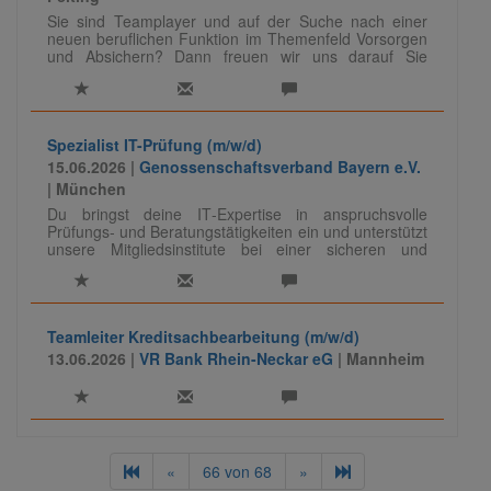
Sie sind Teamplayer und auf der Suche nach einer
neuen beruflichen Funktion im Themenfeld Vorsorgen
und Absichern? Dann freuen wir uns darauf Sie
kennenzulernen.
Spezialist IT-Prüfung (m/w/d)
15.06.2026 |
Genossenschaftsverband Bayern e.V.
| München
Du bringst deine IT‑Expertise in anspruchsvolle
Prüfungs- und Beratungstätigkeiten ein und unterstützt
unsere Mitgliedsinstitute bei einer sicheren und
regelkonformen IT. Dabei führst du Prüfungen
eigenständig durch, berätst zu Themen wie
Informationssicherheit und Datenschutz und teilst dein
Wissen auch als Referent:in.
Teamleiter Kreditsachbearbeitung (m/w/d)
Für unseren Bereich Prüfung Banken, IT-Audit/-
13.06.2026 |
VR Bank Rhein-Neckar eG
| Mannheim
Compliance suchen wir zur Verstärkung und
weiteren Aufbau des Teams Spezialisten (m/w/d) in
der IT-Prüfung.
«
66
von
68
»