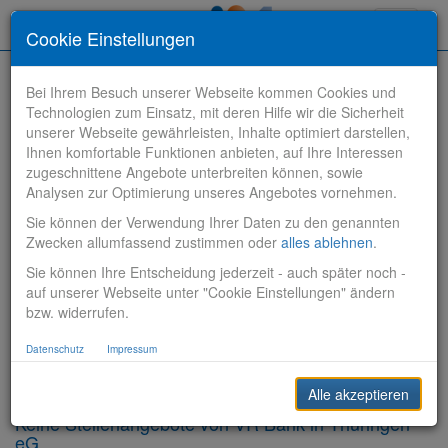
Toggle
Cookie Einstellungen
navigati
Bei Ihrem Besuch unserer Webseite kommen Cookies und
Technologien zum Einsatz, mit deren Hilfe wir die Sicherheit
unserer Webseite gewährleisten, Inhalte optimiert darstellen,
Ihnen komfortable Funktionen anbieten, auf Ihre Interessen
zugeschnittene Angebote unterbreiten können, sowie
Stelle finden
Analysen zur Optimierung unseres Angebotes vornehmen.
Sie können der Verwendung Ihrer Daten zu den genannten
Vertriebsbank
Zwecken allumfassend zustimmen oder
alles ablehnen
.
Sie können Ihre Entscheidung jederzeit - auch später noch -
Produktionsbank
auf unserer Webseite unter "Cookie Einstellungen" ändern
bzw. widerrufen.
Steuerungsbank
Datenschutz
Impressum
Sonstiges
Alle akzeptieren
Keine Stellenangebote von VR Bank in Thüringen
eG