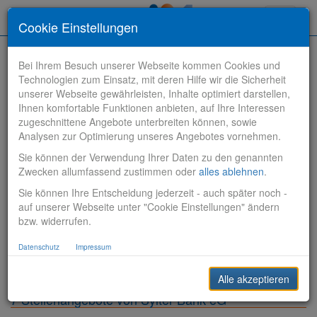
Toggle
Cookie Einstellungen
navigati
Bei Ihrem Besuch unserer Webseite kommen Cookies und
Technologien zum Einsatz, mit deren Hilfe wir die Sicherheit
unserer Webseite gewährleisten, Inhalte optimiert darstellen,
Ihnen komfortable Funktionen anbieten, auf Ihre Interessen
zugeschnittene Angebote unterbreiten können, sowie
Stelle finden
Analysen zur Optimierung unseres Angebotes vornehmen.
Sie können der Verwendung Ihrer Daten zu den genannten
Vertriebsbank
Zwecken allumfassend zustimmen oder
alles ablehnen
.
Sie können Ihre Entscheidung jederzeit - auch später noch -
Produktionsbank
auf unserer Webseite unter "Cookie Einstellungen" ändern
bzw. widerrufen.
Steuerungsbank
Datenschutz
Impressum
Sonstiges
Alle akzeptieren
7 Stellenangebote von Sylter Bank eG