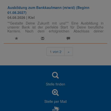
Ausbildung zum Bankkaufmann (m/w/d) (Beginn
01.08.2027)
04.08.2026
| Kiel
**Gestalte Deine Zukunft mit uns!** Eine Ausbildung in
unserer Bank ist der perfekte Start für Deine berufliche
Karriere. Nach dem erfolgreichen Abschluss deiner
Ausbildung stehen dir alle Türen offen – sei es im Vertrieb
oder im Betrieb. Entscheide Dich für uns und baue die
Grundlage für eine erfolgreiche Zukunft in der
Bankenbranche!
1
von
2
»
Stelle finden
Stelle per Mail