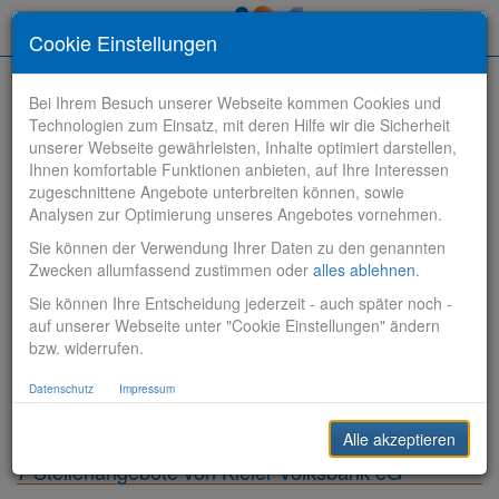
Toggle
Cookie Einstellungen
navigati
Bei Ihrem Besuch unserer Webseite kommen Cookies und
Technologien zum Einsatz, mit deren Hilfe wir die Sicherheit
unserer Webseite gewährleisten, Inhalte optimiert darstellen,
Ihnen komfortable Funktionen anbieten, auf Ihre Interessen
zugeschnittene Angebote unterbreiten können, sowie
Stelle finden
Analysen zur Optimierung unseres Angebotes vornehmen.
Sie können der Verwendung Ihrer Daten zu den genannten
Vertriebsbank
Zwecken allumfassend zustimmen oder
alles ablehnen
.
Sie können Ihre Entscheidung jederzeit - auch später noch -
Produktionsbank
auf unserer Webseite unter "Cookie Einstellungen" ändern
bzw. widerrufen.
Steuerungsbank
Datenschutz
Impressum
Sonstiges
Alle akzeptieren
7 Stellenangebote von Kieler Volksbank eG