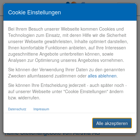
Toggle
Cookie Einstellungen
navigati
Bei Ihrem Besuch unserer Webseite kommen Cookies und
Technologien zum Einsatz, mit deren Hilfe wir die Sicherheit
unserer Webseite gewährleisten, Inhalte optimiert darstellen,
Ihnen komfortable Funktionen anbieten, auf Ihre Interessen
zugeschnittene Angebote unterbreiten können, sowie
Stelle finden
Analysen zur Optimierung unseres Angebotes vornehmen.
Sie können der Verwendung Ihrer Daten zu den genannten
Vertriebsbank
Zwecken allumfassend zustimmen oder
alles ablehnen
.
Sie können Ihre Entscheidung jederzeit - auch später noch -
Produktionsbank
auf unserer Webseite unter "Cookie Einstellungen" ändern
bzw. widerrufen.
Steuerungsbank
Datenschutz
Impressum
Sonstiges
Alle akzeptieren
Keine Stellenangebote von Atruvia AG