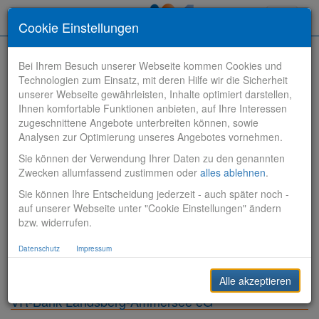
Toggle
Cookie Einstellungen
navigati
Bei Ihrem Besuch unserer Webseite kommen Cookies und
Technologien zum Einsatz, mit deren Hilfe wir die Sicherheit
unserer Webseite gewährleisten, Inhalte optimiert darstellen,
Ihnen komfortable Funktionen anbieten, auf Ihre Interessen
zugeschnittene Angebote unterbreiten können, sowie
Stelle finden
Analysen zur Optimierung unseres Angebotes vornehmen.
Sie können der Verwendung Ihrer Daten zu den genannten
Vertriebsbank
Zwecken allumfassend zustimmen oder
alles ablehnen
.
Sie können Ihre Entscheidung jederzeit - auch später noch -
Produktionsbank
auf unserer Webseite unter "Cookie Einstellungen" ändern
bzw. widerrufen.
Steuerungsbank
Datenschutz
Impressum
Sonstiges
Alle akzeptieren
VR-Bank Landsberg-Ammersee eG