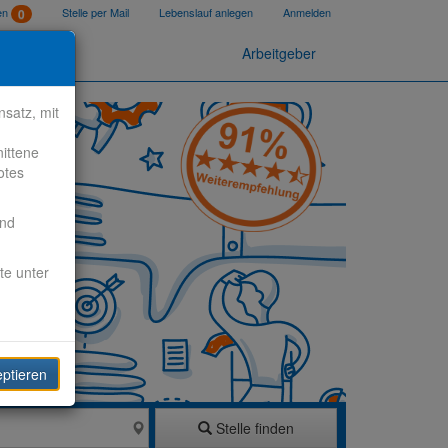
ten
Stelle per Mail
Lebenslauf anlegen
Anmelden
0
Arbeitgeber
satz, mit
nittene
otes
end
te unter
eptieren
Stelle finden