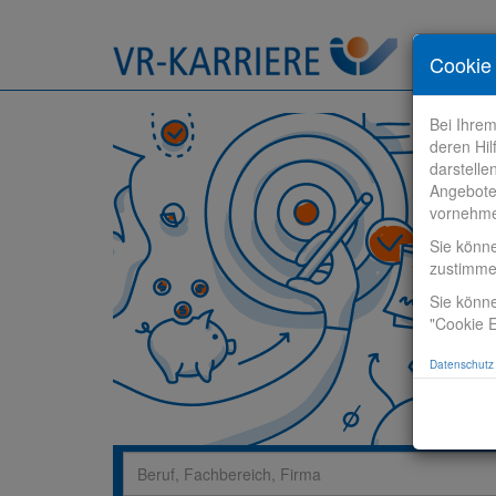
Stelle fi
Cookie 
Bei Ihre
deren Hil
darstelle
Angebote
vornehm
Sie könn
zustimm
Sie könne
"Cookie E
Datenschutz