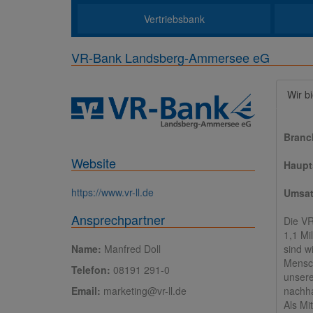
Vertriebsbank
VR-Bank Landsberg-Ammersee eG
Wir b
Branc
Website
Haupts
https://www.vr-ll.de
Umsat
Ansprechpartner
Die VR
1,1 Mi
sind w
Name:
Manfred Doll
Mensch
Telefon:
08191 291-0
unsere
nachha
Email:
marketing@vr-ll.de
Als Mi