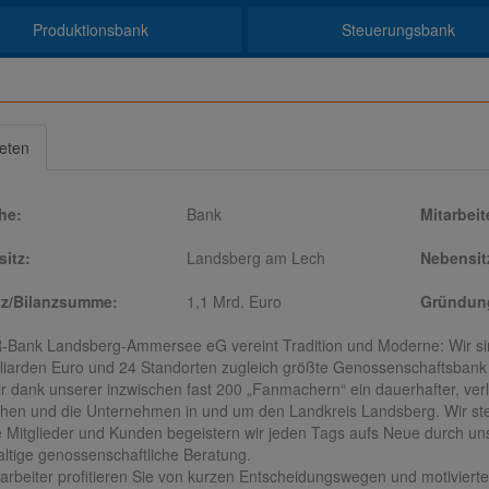
Produktionsbank
Steuerungsbank
ieten
he:
Bank
Mitarbeit
itz:
Landsberg am Lech
Nebensit
z/Bilanzsumme:
1,1 Mrd. Euro
Gründung
-Bank Landsberg-Ammersee eG vereint Tradition und Moderne: Wir sin
lliarden Euro und 24 Standorten zugleich größte Genossenschaftsban
ir dank unserer inzwischen fast 200 „Fanmachern“ ein dauerhafter, verl
en und die Unternehmen in und um den Landkreis Landsberg. Wir ste
 Mitglieder und Kunden begeistern wir jeden Tags aufs Neue durch un
ltige genossenschaftliche Beratung.
tarbeiter profitieren Sie von kurzen Entscheidungswegen und motiviert