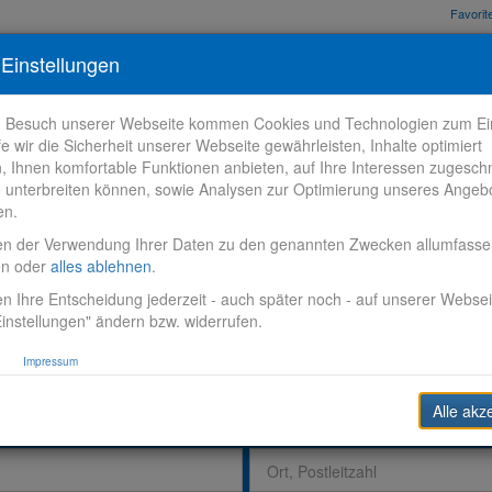
Favori
nden
Bewerbungstipps
Über VR-Karriere
Meine VR-Karriere
Einstellungen
m Besuch unserer Webseite kommen Cookies und Technologien zum Ein
fe wir die Sicherheit unserer Webseite gewährleisten, Inhalte optimiert
n, Ihnen komfortable Funktionen anbieten, auf Ihre Interessen zugesch
 unterbreiten können, sowie Analysen zur Optimierung unseres Angeb
en.
en der Verwendung Ihrer Daten zu den genannten Zwecken allumfass
en oder
alles ablehnen
.
n Ihre Entscheidung jederzeit - auch später noch - auf unserer Websei
instellungen" ändern bzw. widerrufen.
Impressum
Alle akz