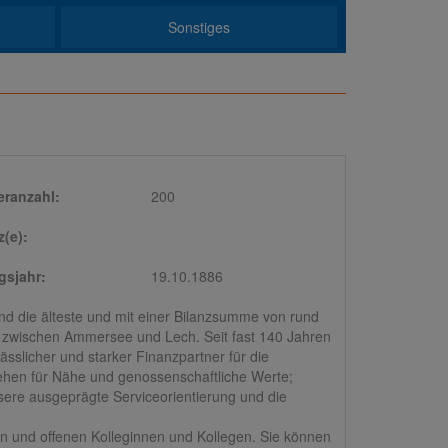
Sonstiges
eranzahl:
200
z(e):
sjahr:
19.10.1886
d die älteste und mit einer Bilanzsumme von rund
k zwischen Ammersee und Lech. Seit fast 140 Jahren
ässlicher und starker Finanzpartner für die
hen für Nähe und genossenschaftliche Werte;
sere ausgeprägte Serviceorientierung und die
en und offenen Kolleginnen und Kollegen. Sie können