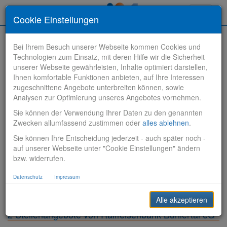
Toggle
Cookie Einstellungen
navigati
Bei Ihrem Besuch unserer Webseite kommen Cookies und
Technologien zum Einsatz, mit deren Hilfe wir die Sicherheit
unserer Webseite gewährleisten, Inhalte optimiert darstellen,
Ihnen komfortable Funktionen anbieten, auf Ihre Interessen
zugeschnittene Angebote unterbreiten können, sowie
Stelle finden
Analysen zur Optimierung unseres Angebotes vornehmen.
Sie können der Verwendung Ihrer Daten zu den genannten
Vertriebsbank
Zwecken allumfassend zustimmen oder
alles ablehnen
.
Sie können Ihre Entscheidung jederzeit - auch später noch -
Produktionsbank
auf unserer Webseite unter "Cookie Einstellungen" ändern
bzw. widerrufen.
Steuerungsbank
Datenschutz
Impressum
Sonstiges
Alle akzeptieren
2 Stellenangebote von Raiffeisenbank Bühlertal eG