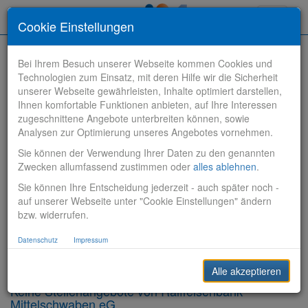
Toggle
Cookie Einstellungen
navigati
Bei Ihrem Besuch unserer Webseite kommen Cookies und
Technologien zum Einsatz, mit deren Hilfe wir die Sicherheit
unserer Webseite gewährleisten, Inhalte optimiert darstellen,
Ihnen komfortable Funktionen anbieten, auf Ihre Interessen
zugeschnittene Angebote unterbreiten können, sowie
Stelle finden
Analysen zur Optimierung unseres Angebotes vornehmen.
Sie können der Verwendung Ihrer Daten zu den genannten
Vertriebsbank
Zwecken allumfassend zustimmen oder
alles ablehnen
.
Sie können Ihre Entscheidung jederzeit - auch später noch -
Produktionsbank
auf unserer Webseite unter "Cookie Einstellungen" ändern
bzw. widerrufen.
Steuerungsbank
Datenschutz
Impressum
Sonstiges
Alle akzeptieren
Keine Stellenangebote von Raiffeisenbank
Mittelschwaben eG