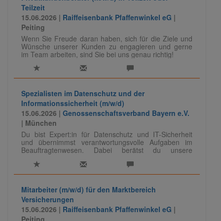
Teilzeit
15.06.2026 |
Raiffeisenbank Pfaffenwinkel eG
|
Peiting
Wenn Sie Freude daran haben, sich für die Ziele und
Wünsche unserer Kunden zu engagieren und gerne
im Team arbeiten, sind Sie bei uns genau richtig!
Spezialisten im Datenschutz und der
Informationssicherheit (m/w/d)
15.06.2026 |
Genossenschaftsverband Bayern e.V.
| München
Du bist Expert:in für Datenschutz und IT-Sicherheit
und übernimmst verantwortungsvolle Aufgaben im
Beauftragtenwesen. Dabei berätst du unsere
Mandanten, entwickelst Sicherheits- und
Datenschutzkonzepte weiter und teilst dein Know-how
auch als Referent:in. Eine vielseitige Rolle mit
fachlicher Tiefe und viel Gestaltungsspielraum.
Mitarbeiter (m/w/d) für den Marktbereich
Versicherungen
Für unser Team IT-Audit/ -Compliance suchen wir
15.06.2026 |
Raiffeisenbank Pfaffenwinkel eG
|
Spezialisten (m/w/d) für das Beauftragtenwesen im
Peiting
Datenschutz und der Informationssicherheit.