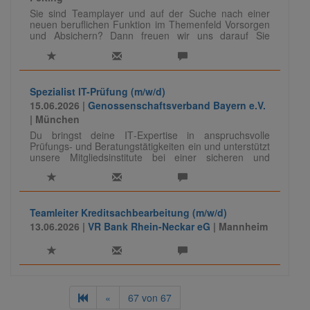
Sie sind Teamplayer und auf der Suche nach einer
neuen beruflichen Funktion im Themenfeld Vorsorgen
und Absichern? Dann freuen wir uns darauf Sie
kennenzulernen.
Spezialist IT-Prüfung (m/w/d)
15.06.2026 |
Genossenschaftsverband Bayern e.V.
| München
Du bringst deine IT‑Expertise in anspruchsvolle
Prüfungs- und Beratungstätigkeiten ein und unterstützt
unsere Mitgliedsinstitute bei einer sicheren und
regelkonformen IT. Dabei führst du Prüfungen
eigenständig durch, berätst zu Themen wie
Informationssicherheit und Datenschutz und teilst dein
Wissen auch als Referent:in.
Teamleiter Kreditsachbearbeitung (m/w/d)
Für unseren Bereich Prüfung Banken, IT-Audit/-
13.06.2026 |
VR Bank Rhein-Neckar eG
| Mannheim
Compliance suchen wir zur Verstärkung und
weiteren Aufbau des Teams Spezialisten (m/w/d) in
der IT-Prüfung.
«
67
von
67