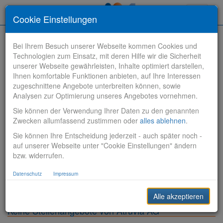
Toggle
Cookie Einstellungen
navigati
Bei Ihrem Besuch unserer Webseite kommen Cookies und
Technologien zum Einsatz, mit deren Hilfe wir die Sicherheit
unserer Webseite gewährleisten, Inhalte optimiert darstellen,
Ihnen komfortable Funktionen anbieten, auf Ihre Interessen
zugeschnittene Angebote unterbreiten können, sowie
Stelle finden
Analysen zur Optimierung unseres Angebotes vornehmen.
Sie können der Verwendung Ihrer Daten zu den genannten
Vertriebsbank
Zwecken allumfassend zustimmen oder
alles ablehnen
.
Sie können Ihre Entscheidung jederzeit - auch später noch -
Produktionsbank
auf unserer Webseite unter "Cookie Einstellungen" ändern
bzw. widerrufen.
Steuerungsbank
Datenschutz
Impressum
Sonstiges
Alle akzeptieren
Keine Stellenangebote von Atruvia AG