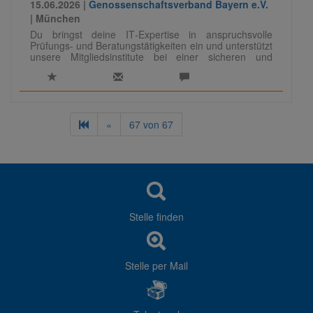
15.06.2026 |
Genossenschaftsverband Bayern e.V.
| München
Du bringst deine IT‑Expertise in anspruchsvolle
Prüfungs- und Beratungstätigkeiten ein und unterstützt
unsere Mitgliedsinstitute bei einer sicheren und
regelkonformen IT. Dabei führst du Prüfungen
eigenständig durch, berätst zu Themen wie
Informationssicherheit und Datenschutz und teilst dein
Wissen auch als Referent:in.
Für unseren Bereich Prüfung Banken, IT-Audit/-
«
67
von
67
Compliance suchen wir zur Verstärkung und
weiteren Aufbau des Teams Spezialisten (m/w/d) in
der IT-Prüfung.
Stelle finden
Stelle per Mail