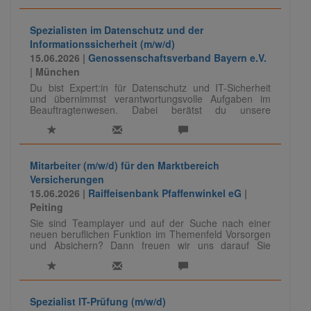
Spezialisten im Datenschutz und der
Informationssicherheit (m/w/d)
15.06.2026 |
Genossenschaftsverband Bayern e.V.
| München
Du bist Expert:in für Datenschutz und IT-Sicherheit
und übernimmst verantwortungsvolle Aufgaben im
Beauftragtenwesen. Dabei berätst du unsere
Mandanten, entwickelst Sicherheits- und
Datenschutzkonzepte weiter und teilst dein Know-how
auch als Referent:in. Eine vielseitige Rolle mit
fachlicher Tiefe und viel Gestaltungsspielraum.
Mitarbeiter (m/w/d) für den Marktbereich
Versicherungen
Für unser Team IT-Audit/ -Compliance suchen wir
15.06.2026 |
Raiffeisenbank Pfaffenwinkel eG
|
Spezialisten (m/w/d) für das Beauftragtenwesen im
Peiting
Datenschutz und der Informationssicherheit.
Sie sind Teamplayer und auf der Suche nach einer
neuen beruflichen Funktion im Themenfeld Vorsorgen
und Absichern? Dann freuen wir uns darauf Sie
kennenzulernen.
Spezialist IT-Prüfung (m/w/d)